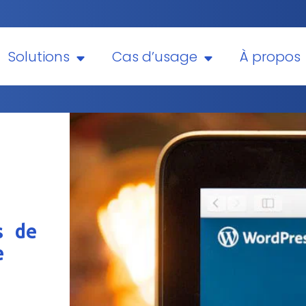
Solutions
Cas d’usage
À propos
s de
e